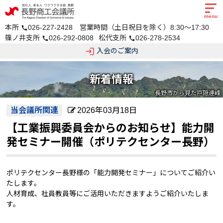
menu
本所
026-227-2428 営業時間（土日祝日を除く）8:30～17:30
call
篠ノ井支所
026-292-0808
松代支所
026-278-2534
call
call
login
入会のご案内
新着情報
長野市から見た戸隠連峰
当会議所関連
2026年03月18日
【工業振興委員会からのお知らせ】能力開
発セミナー開催（ポリテクセンター長野）
ポリテクセンター長野様の「能力開発セミナー」についてご紹介い
たします。
人材育成、社員教員等にご活用いただきますようご紹介いたしま
す。