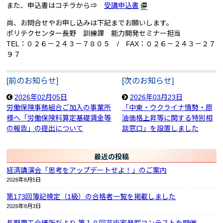
また、申込書はコチラから⇒
受講申込書
尚、お問合せやお申し込みは下記までお願いします。
ポリテクセンター長野 訓練課 能力開発セミナー担当
TEL：０２６－２４３－７８０５ / FAX：０２６－２４３－２７
９７
[前のお知らせ]
[次のお知らせ]
2026年02月05日
2026年03月23日
労働保険事務組合ご加入の事業所
「中東・ウクライナ情勢・原
様へ「労働保険料算定基礎賃金等
油価格上昇等に関する特別相
の報告」の提出について
談窓口」を設置しました
最近の投稿
経済講演会「思考をアップデートせよ！」のご案内
2026年8月5日
第173回簿記検定（1級）の合格者一覧を掲載しました
2026年8月3日
長野商工会議所だより 第１８回芸術家発掘コンテストを開催