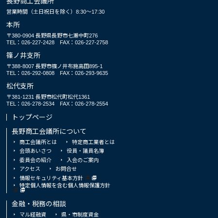
長野商工会議所
営業時間（土日祝日を除く）8:30～17:30
本所
〒380-0904 長野県長野市七瀬中町276
TEL：026-227-2428
FAX：026-227-2758
篠ノ井支所
〒388-8007 長野市篠ノ井布施高田895-1
TEL：026-292-0808
FAX：026-293-9635
松代支所
〒381-1231 長野市松代町松代1361
TEL：026-278-2534
FAX：026-278-2554
トップページ
長野商工会議所について
商工会議所とは
特定商工業者とは
会頭あいさつ
役員・議員名簿
委員会の紹介
入会のご案内
アクセス
お問合せ
情報セキュリティ基本方針
特定個人情報を含む個人情報保護方針
金融・税務の相談
マル経融資
県・市制度資金