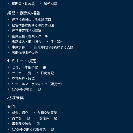
補助金・助成金
税務相談
経営・創業の相談
経営指導員による相談窓口
経営改善に関する専門家派遣
経営安定特別相談室
創業支援・創業スクール
販路拡大・取引照会
IT・DX化
事業承継
広域専門指導員による支援
労働保険事務委託
セミナー・検定
セミナー年間予定
セミナー一覧
日商簿記
珠算暗算・段位
リテールマーケティング（販売士）
NAGANO検定
地域振興
交流
部会の紹介
各種交流事業
青年部
女性会
異業種交流会
NAGANO働く女性会議