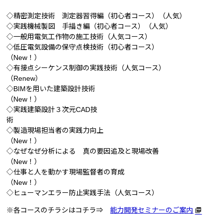
◇精密測定技術 測定器習得編（初心者コース）（人気）
◇実践機械製図 手描き編（初心者コース）（人気）
◇一般用電気工作物の施工技術（人気コース）
◇低圧電気設備の保守点検技術（初心者コース）
（New
◇有接点シーケンス制御の実践技術（人気コース）
（Renew
◇BIMを用いた建築設計技術
（New
◇実践建築設計３次元CAD技
◇製造現場担当者の実践力向上
（New
◇なぜなぜ分析による 真の要因追及と現場改善
（New！
◇仕事と人を動かす現場監督者の育成
（New
◇ヒューマンエラー防止実践手法（人気コース）
※各コースのチラシはコチラ⇒
能力開発セミナーのご案内