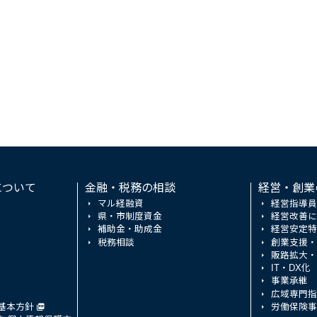
について
金融・税務の相談
経営・創業
マル経融資
経営指導員
県・市制度資金
経営改善に
補助金・助成金
経営安定特
税務相談
創業支援・
販路拡大・
IT・DX化
事業承継
広域専門指
基本方針
労働保険事