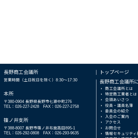
長野商工会議所
トップページ
営業時間（土日祝日を除く）8:30～17:30
長野商工会議所
商工会議所とは
本所
特定商工業者とは
会頭あいさつ
〒380-0904 長野県長野市七瀬中町276
役員・議員名簿
TEL：026-227-2428
FAX：026-227-2758
委員会の紹介
入会のご案内
篠ノ井支所
アクセス
お問合せ
〒388-8007 長野市篠ノ井布施高田895-1
TEL：026-292-0808
FAX：026-293-9635
情報セキュリティ