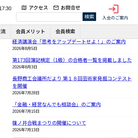
login
アクセス
お問合せ
7:30
検
入会のご案内
索:
交流
会員メリット
会員検索
最近の投稿
経済講演会「思考をアップデートせよ！」のご案内
2026年8月5日
第173回簿記検定（1級）の合格者一覧を掲載しました
2026年8月3日
長野商工会議所だより 第１８回芸術家発掘コンテスト
を開催
2026年7月28日
「金融・経営なんでも相談会」のご案内
2026年7月15日
篠ノ井合戦まつりの開催について
2026年7月13日