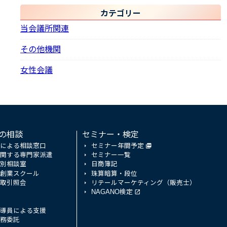
カテゴリー
当会議所関連
その他機関
女性会議
の相談
セミナー・検定
による相談窓口
セミナー年間予定
関する専門家派遣
セミナー一覧
別相談室
日商簿記
創業スクール
珠算暗算・段位
取引照会
リテールマーケティング（販売士）
NAGANO検定
導員による支援
務委託