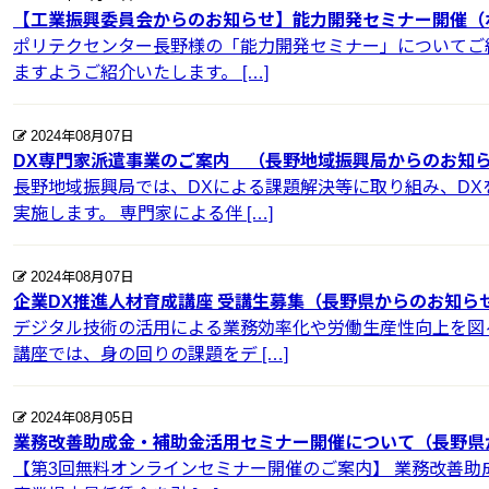
【工業振興委員会からのお知らせ】能力開発セミナー開催（
ポリテクセンター長野様の「能力開発セミナー」についてご
ますようご紹介いたします。 […]
2024年08月07日
DX専門家派遣事業のご案内 （長野地域振興局からのお知
長野地域振興局では、DXによる課題解決等に取り組み、D
実施します。 専門家による伴 […]
2024年08月07日
企業DX推進人材育成講座 受講生募集（長野県からのお知ら
デジタル技術の活用による業務効率化や労働生産性向上を図
講座では、身の回りの課題をデ […]
2024年08月05日
業務改善助成金・補助金活用セミナー開催について（長野県
【第3回無料オンラインセミナー開催のご案内】 業務改善助成