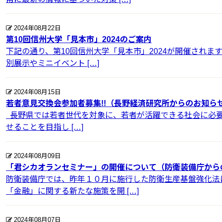
2024年08月22日
第10回信州大学「見本市」2024のご案内
下記の通り、第10回信州大学「見本市」2024が開催されま
別展示やミニイベント […]
2024年08月15日
若者意見交換会参加者募集!!（長野経済研究所からのお知ら
長野県では若者世代を対象に、若者が活躍できる社会に必要
せることを目指し […]
2024年08月09日
「君シカオランセミナー」の開催について（防衛装備庁から
防衛装備庁では、昨年１０月に施行した防衛生産基盤強化法
「金融」に関する新たな施策を開 […]
2024年08月07日