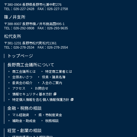
〒380-0904 長野県長野市七瀬中町276
TEL：026-227-2428
FAX：026-227-2758
篠ノ井支所
〒388-8007 長野市篠ノ井布施高田895-1
TEL：026-292-0808
FAX：026-293-9635
松代支所
〒381-1231 長野市松代町松代1361
TEL：026-278-2534
FAX：026-278-2554
トップページ
長野商工会議所について
商工会議所とは
特定商工業者とは
会頭あいさつ
役員・議員名簿
委員会の紹介
入会のご案内
アクセス
お問合せ
情報セキュリティ基本方針
特定個人情報を含む個人情報保護方針
金融・税務の相談
マル経融資
県・市制度資金
補助金・助成金
税務相談
経営・創業の相談