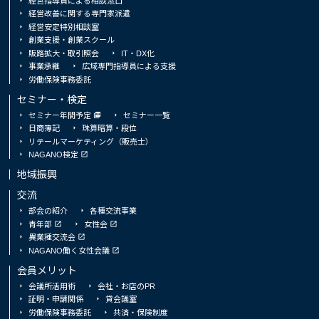
経営指導員による相談窓口
経営改善に関する専門家派遣
経営安定特別相談室
創業支援・創業スクール
販路拡大・取引照会
IT・DX化
事業承継
広域専門指導員による支援
労働保険事務委託
セミナー・検定
セミナー年間予定
セミナー一覧
日商簿記
珠算暗算・段位
リテールマーケティング（販売士）
NAGANO検定
地域振興
交流
部会の紹介
各種交流事業
青年部
女性会
異業種交流会
NAGANO働く女性会議
会員メリット
会議所活用術
会社・お店のPR
証明・申請関係
貸会議室
労働保険事務委託
共済・保険制度