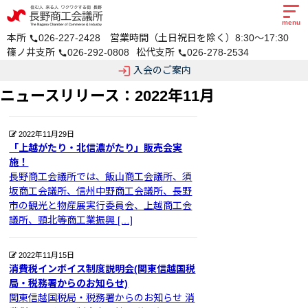
menu
本所
026-227-2428 営業時間（土日祝日を除く）8:30～17:30
call
篠ノ井支所
026-292-0808
松代支所
026-278-2534
call
call
login
入会のご案内
ニュースリリース：2022年11月
2022年11月29日
「上越がたり・北信濃がたり」販売会実
施！
長野商工会議所では、飯山商工会議所、須
坂商工会議所、信州中野商工会議所、長野
市の観光と物産展実行委員会、上越商工会
議所、頸北等商工業振興 […]
2022年11月15日
消費税インボイス制度説明会(関東信越国税
局・税務署からのお知らせ)
関東信越国税局・税務署からのお知らせ 消