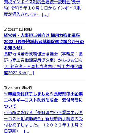
費税インボイス制度全署統一説明会(要予
約) 令和５年１０月１日からインボイス制
度が導入されます。 […]
2022年11月08日
経営者・人事担当者向け 採用力強化講座
2022（長野地域若者就職促進協議会からの
お知らせ）
長野地域若者就職促進協議会（事務局：長
野市商工労働課雇用促進室）からのお知ら
せ 経営者・人事担当者向け 採用力強化講
座2022 &nb […]
2022年11月02日
※申請受付終了しました※長野県中小企業
エネルギ―コスト削減助成金 受付時間に
ついて
※当所における「長野県中小企業エネルギ
ーコスト削減助成金」新規申請手続きの受
付を終了しました。（２０２２年１１月２
日更新） […]