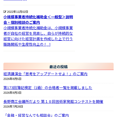
2022年11月02日
小規模事業者持続化補助金＜一般型＞説明
会・個別相談のご案内
小規模事業者持続化補助金は、小規模事業
者が自社の経営を見直し、自らが持続的な
経営に向けた経営計画を作成した上で行う
販路開拓や生産性向上の […]
最近の投稿
経済講演会「思考をアップデートせよ！」のご案内
2026年8月5日
第173回簿記検定（1級）の合格者一覧を掲載しました
2026年8月3日
長野商工会議所だより 第１８回芸術家発掘コンテストを開催
2026年7月28日
「金融・経営なんでも相談会」のご案内