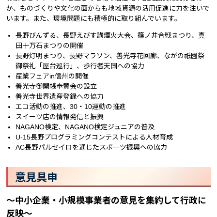
か、ものづくりや文化の面からも地域資源の活用促進に力を注いで
います。また、環境問題にも積極的に取り組んでいます。
長野びんずる、長野えびす講煙火大会、篠ノ井合戦まつり、真
田十万石まつりの開催
長野灯明まつり、長野マラソン、善光寺花回廊、ながの祇園祭
御祭礼「屋台巡行」、歩行者天国への協力
産業フェアin信州の開催
善光寺御開帳奉賛会の設立
善光寺世界遺産登録への協力
エコ活動の推進、30・10運動の推進
スイーツ店の情報発信と振興
NAGANO検定、NAGANO検定ジュニアの普及
U-15長野プログラミングコンテストによる人材育成
AC長野パルセイロを通じたスポーツ振興への協力
意見具申
～中小企業・小規模事業者の意見を集約して行政に
反映～