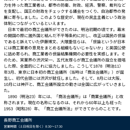
力を持った商工業者は、都市の防衛、財政、経済、警察、裁判など
を支配し、国王の財政をチェックする議会をつくり、自治都市の発
展に寄与しました。このような歴史が、現在の民主主義という政治
体制につながっているといえます。
日本で最初の商工会議所ができたのは、明治初期の頃です。幕末
の開国の際に諸外国と結んだ不平等条約に対し、改正は国民の世論
であると訴えていた伊藤博文、大隈重信らは、「世論というが日本
には商工業者の意見をまとめる組織もないじゃないか」と英国公使
に詰め寄られ、商工業者の世論結集機関の必要性を実感します。そ
のため、実業界の渋沢栄一、五代友厚らが商工会議所の設立を提唱
した際、全面的にこれに協力しました。こうして1878（明治11）
年3月、東京に日本初の商工会議所（当時は「商法会議所」）が誕
生し、初代会頭には渋沢が就任しました。そして、8月には大阪、
10月には神戸と、商工会議所設立の動きは全国に広がっていきまし
た。
1890（明治23）年には、「商法会議所」は「商業会議所」と改
称されます。現在の名称になるのは、それから60年以上も経った
1953（昭和28）年、「商工会議所法」ができてからのことです。
長野商工会議所
営業時間（土日祝日を除く）8:30～17:30