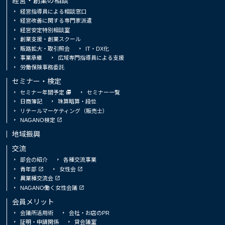
経営・創業の相談
経営指導員による相談窓口
経営改善に関する専門家派遣
経営安定特別相談室
創業支援・創業スクール
販路拡大・取引照会
IT・DX化
事業承継
広域専門指導員による支援
労働保険事務委託
セミナー・検定
セミナー年間予定
セミナー一覧
日商簿記
珠算暗算・段位
リテールマーケティング（販売士）
NAGANO検定
地域振興
交流
部会の紹介
各種交流事業
青年部
女性会
異業種交流会
NAGANO働く女性会議
会員メリット
会議所活用術
会社・お店のPR
証明・申請関係
貸会議室