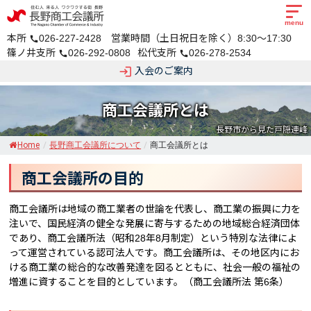
menu
本所
026-227-2428 営業時間（土日祝日を除く）8:30～17:30
call
篠ノ井支所
026-292-0808
松代支所
026-278-2534
call
call
login
入会のご案内
商工会議所とは
長野市から見た戸隠連峰
Home
/
長野商工会議所について
/
商工会議所とは
商工会議所の目的
商工会議所は地域の商工業者の世論を代表し、商工業の振興に力を
注いで、国民経済の健全な発展に寄与するための地域総合経済団体
であり、商工会議所法（昭和28年8月制定）という特別な法律によ
って運営されている認可法人です。商工会議所は、その地区内にお
ける商工業の総合的な改善発達を図るとともに、社会一般の福祉の
増進に資することを目的としています。（商工会議所法 第6条）