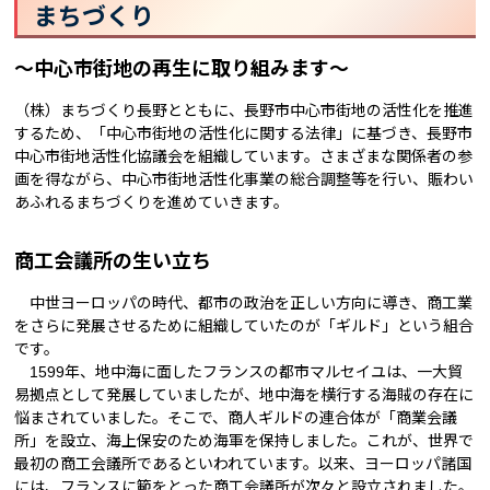
まちづくり
～中心市街地の再生に取り組みます～
（株）まちづくり長野とともに、長野市中心市街地の活性化を推進
するため、「中心市街地の活性化に関する法律」に基づき、長野市
中心市街地活性化協議会を組織しています。さまざまな関係者の参
画を得ながら、中心市街地活性化事業の総合調整等を行い、賑わい
あふれるまちづくりを進めていきます。
商工会議所の生い立ち
中世ヨーロッパの時代、都市の政治を正しい方向に導き、商工業
をさらに発展させるために組織していたのが「ギルド」という組合
です。
1599年、地中海に面したフランスの都市マルセイユは、一大貿
易拠点として発展していましたが、地中海を横行する海賊の存在に
悩まされていました。そこで、商人ギルドの連合体が「商業会議
所」を設立、海上保安のため海軍を保持しました。これが、世界で
最初の商工会議所であるといわれています。以来、ヨーロッパ諸国
には、フランスに範をとった商工会議所が次々と設立されました。