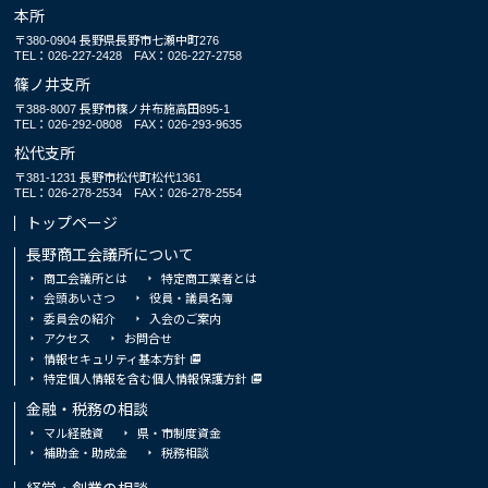
本所
〒380-0904 長野県長野市七瀬中町276
TEL：026-227-2428
FAX：026-227-2758
篠ノ井支所
〒388-8007 長野市篠ノ井布施高田895-1
TEL：026-292-0808
FAX：026-293-9635
松代支所
〒381-1231 長野市松代町松代1361
TEL：026-278-2534
FAX：026-278-2554
トップページ
長野商工会議所について
商工会議所とは
特定商工業者とは
会頭あいさつ
役員・議員名簿
委員会の紹介
入会のご案内
アクセス
お問合せ
情報セキュリティ基本方針
特定個人情報を含む個人情報保護方針
金融・税務の相談
マル経融資
県・市制度資金
補助金・助成金
税務相談