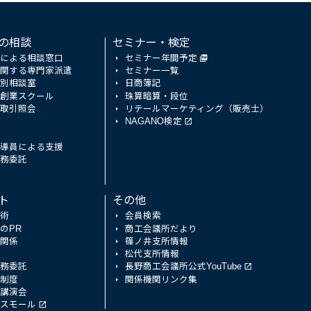
の相談
セミナー・検定
による相談窓口
セミナー年間予定
関する専門家派遣
セミナー一覧
別相談室
日商簿記
創業スクール
珠算暗算・段位
取引照会
リテールマーケティング（販売士）
NAGANO検定
導員による支援
務委託
ト
その他
術
会員検索
のPR
商工会議所だより
関係
篠ノ井支所情報
松代支所情報
務委託
長野商工会議所公式YouTube
制度
関係機関リンク集
講演会
スモール