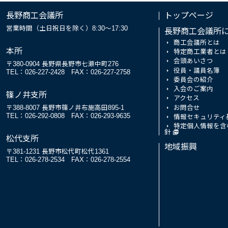
長野商工会議所
トップページ
営業時間（土日祝日を除く）8:30～17:30
長野商工会議所
商工会議所とは
本所
特定商工業者とは
会頭あいさつ
〒380-0904 長野県長野市七瀬中町276
役員・議員名簿
TEL：026-227-2428
FAX：026-227-2758
委員会の紹介
入会のご案内
篠ノ井支所
アクセス
お問合せ
〒388-8007 長野市篠ノ井布施高田895-1
TEL：026-292-0808
FAX：026-293-9635
情報セキュリティ
特定個人情報を含
針
松代支所
地域振興
〒381-1231 長野市松代町松代1361
TEL：026-278-2534
FAX：026-278-2554