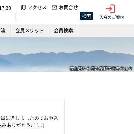
login
アクセス
お問合せ
7:30
検
入会のご案内
索:
交流
会員メリット
会員検索
雲上殿から見た長野市南方の山々
定員に達しましたのでお申込
ありがとうご […]