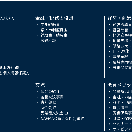
について
金融・税務の相談
経営・創業
マル経融資
経営指導員
県・市制度資金
経営改善に
補助金・助成金
経営安定特
税務相談
創業支援・
販路拡大・
IT・DX化
事業承継
広域専門指
基本方針
労働保険事
む個人情報保護方
交流
会員メリッ
部会の紹介
会議所活用
各種交流事業
会社・お店
青年部
証明・申請
女性会
貸会議室
異業種交流会
労働保険事
NAGANO働く女性会議
共済・保険
セミナー・
ザ・ビジネ