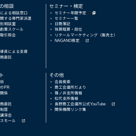
の相談
セミナー・検定
による相談窓口
セミナー年間予定
関する専門家派遣
セミナー一覧
別相談室
日商簿記
創業スクール
珠算暗算・段位
取引照会
リテールマーケティング（販売士）
NAGANO検定
導員による支援
務委託
ト
その他
術
会員検索
のPR
商工会議所だより
関係
篠ノ井支所情報
松代支所情報
務委託
長野商工会議所公式YouTube
制度
関係機関リンク集
講演会
スモール