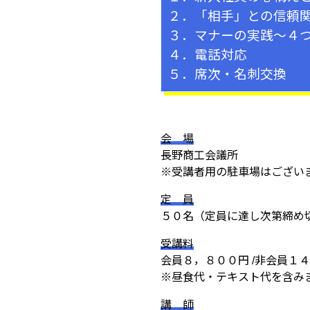
２．「相手」との信頼
３．マナーの実践～４
４．電話対応
５．席次・名刺交換
会 場
長野商工会議所
※受講者用の駐車場はござい
定 員
５０名（定員に達し次第締め
受講料
会員８，８００円 /非会員１
※昼食代・テキスト代を含み
講 師