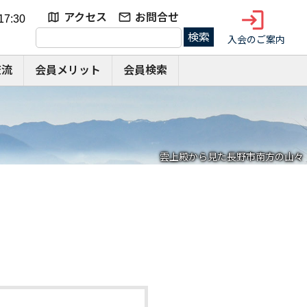
login
アクセス
お問合せ
7:30
検
入会のご案内
索:
交流
会員メリット
会員検索
雲上殿から見た長野市南方の山々