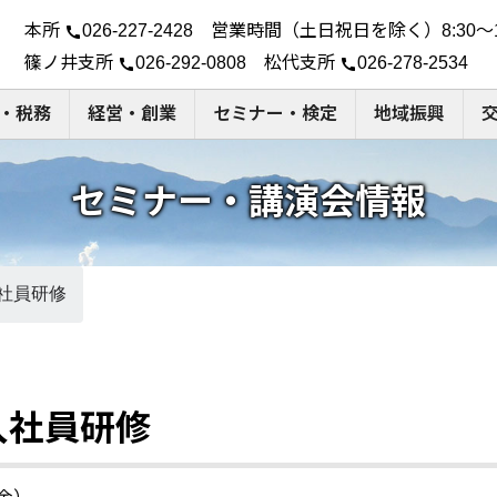
本所
026-227-2428 営業時間（土日祝日を除く）8:30～1
call
篠ノ井支所
026-292-0808 松代支所
026-278-2534
call
call
・税務
経営・創業
セミナー・検定
地域振興
セミナー・講演会情報
社員研修
入社員研修