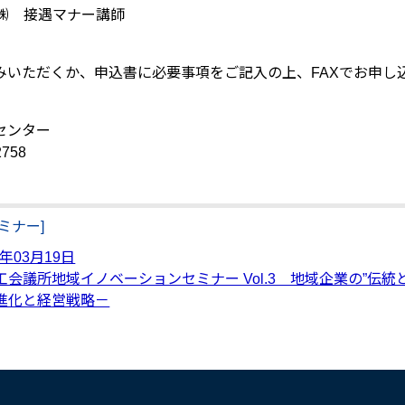
㈱ 接遇マナー講師
みいただくか、申込書に必要事項をご記入の上、FAXでお申し
センター
758
ミナー]
6年03月19日
工会議所地域イノベーションセミナー Vol.3 地域企業の”伝
進化と経営戦略－