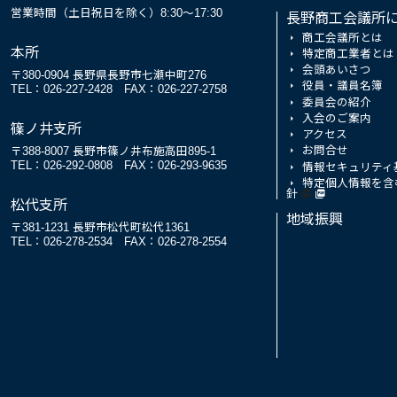
営業時間（土日祝日を除く）8:30～17:30
長野商工会議所
商工会議所とは
本所
特定商工業者とは
会頭あいさつ
〒380-0904 長野県長野市七瀬中町276
役員・議員名簿
TEL：026-227-2428
FAX：026-227-2758
委員会の紹介
入会のご案内
篠ノ井支所
アクセス
お問合せ
〒388-8007 長野市篠ノ井布施高田895-1
TEL：026-292-0808
FAX：026-293-9635
情報セキュリティ
特定個人情報を含
針
松代支所
地域振興
〒381-1231 長野市松代町松代1361
TEL：026-278-2534
FAX：026-278-2554