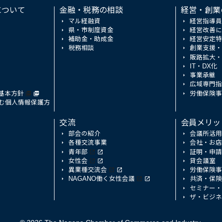
について
金融・税務の相談
経営・創業
マル経融資
経営指導員
県・市制度資金
経営改善に
補助金・助成金
経営安定特
税務相談
創業支援・
販路拡大・
IT・DX化
事業承継
広域専門指
基本方針
労働保険事
む個人情報保護方
交流
会員メリッ
部会の紹介
会議所活用
各種交流事業
会社・お店
青年部
証明・申請
女性会
貸会議室
異業種交流会
労働保険事
NAGANO働く女性会議
共済・保険
セミナー・
ザ・ビジネ