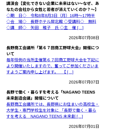
講演会【変化できない企業に未来はない～なぜ、あ
なたの会社から女性と若者が消えていくのか？～】
◇期 日◇ 令和8年8月3日（月）16時～17時半
◇会 場◇ 長野ホテル犀北館 ◇受講料◇ 無料
◇講 師◇ 矢田 稚子 氏 ◇主 催 […]
2026年07月08日
長野商工会議所「第６７回商工野球大会」開催につ
いて
毎年恒例の当所主催第６７回商工野球大会を下記に
より開催いたしますので、奮ってご参加くださいま
すようご案内申し上げます。 【 […]
2026年07月07日
長野で働く・暮らすを考える「NAGANO TEENS
未来創造会議」開催について
長野商工会議所では、長野県にお住まいの高校生・
大学生・専門学校生を対象に 「長野で働く・暮ら
すを考える NAGANO TEENS 未来創 […]
2026年07月01日