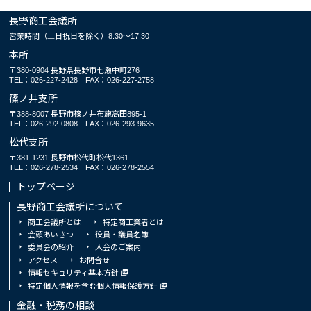
長野商工会議所
営業時間（土日祝日を除く）8:30～17:30
本所
〒380-0904 長野県長野市七瀬中町276
TEL：026-227-2428
FAX：026-227-2758
篠ノ井支所
〒388-8007 長野市篠ノ井布施高田895-1
TEL：026-292-0808
FAX：026-293-9635
松代支所
〒381-1231 長野市松代町松代1361
TEL：026-278-2534
FAX：026-278-2554
トップページ
長野商工会議所について
商工会議所とは
特定商工業者とは
会頭あいさつ
役員・議員名簿
委員会の紹介
入会のご案内
アクセス
お問合せ
情報セキュリティ基本方針
特定個人情報を含む個人情報保護方針
金融・税務の相談