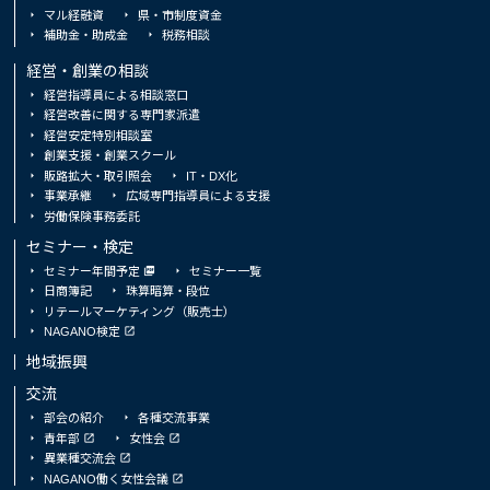
マル経融資
県・市制度資金
補助金・助成金
税務相談
経営・創業の相談
経営指導員による相談窓口
経営改善に関する専門家派遣
経営安定特別相談室
創業支援・創業スクール
販路拡大・取引照会
IT・DX化
事業承継
広域専門指導員による支援
労働保険事務委託
セミナー・検定
セミナー年間予定
セミナー一覧
日商簿記
珠算暗算・段位
リテールマーケティング（販売士）
NAGANO検定
地域振興
交流
部会の紹介
各種交流事業
青年部
女性会
異業種交流会
NAGANO働く女性会議