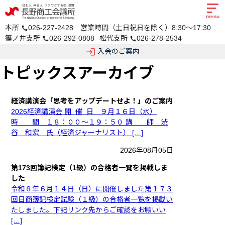
menu
本所
026-227-2428 営業時間（土日祝日を除く）8:30～17:30
call
篠ノ井支所
026-292-0808
松代支所
026-278-2534
call
call
login
入会のご案内
トピックスアーカイブ
経済講演会「思考をアップデートせよ！」のご案内
2026経済講演会 開 催 日 ９月１６日（水）
時 間 １８：００～１９：５０ 講 師 渋
谷 和宏 氏（経済ジャーナリスト） […]
2026年08月05日
第173回簿記検定（1級）の合格者一覧を掲載しま
した
令和８年６月１４日（日）に開催しました第１７３
回日商簿記検定試験（１級）の合格者一覧を掲載い
たしました。下記リンク先からご確認をお願いい
[…]